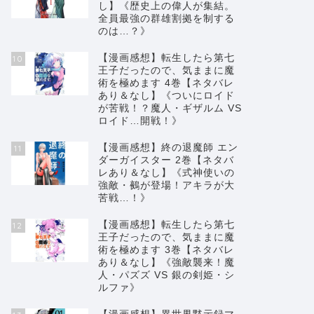
し】《歴史上の偉人が集結。
全員最強の群雄割拠を制する
のは…？》
【漫画感想】転生したら第七
10
王子だったので、気ままに魔
術を極めます 4巻【ネタバレ
【漫画感想】元勇者は静かに暮らし
【漫画感
あり＆なし】《ついにロイド
たい《1～最新2巻》【ネタバレあり
て！《1
が苦戦！？魔人・ギザルム VS
ロイド…開戦！》
＆なし】《仲間に裏切られた元・最
り＆なし
強勇者が、村を開拓しスローライ
公でも、
【漫画感想】終の退魔師 エン
11
フ！！》
徹したい
ダーガイスター 2巻【ネタバ
レあり＆なし】《式神使いの
強敵・鵺が登場！アキラが大
2023年3月6日
苦戦…！》
【漫画感想】転生したら第七
12
王子だったので、気ままに魔
next
術を極めます 3巻【ネタバレ
あり＆なし】《強敵襲来！魔
人・パズズ VS 銀の剣姫・シ
ルファ》