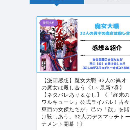
漫画感想
【漫画感想】魔女大戦 32人の異才
の魔女は殺し合う《1～最新7巻》
【ネタバレあり＆なし】《『終末の
ワルキューレ』公式ライバル！古今
東西の女傑たちが、己の「欲」を賭
け殺しあう。32人のデスマッチト
ナメント開幕！》