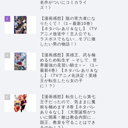
名作がついにコミカライ
ズ！》
【漫画感想】陰の実力者にな
3
りたくて！《1～最新10巻》
【ネタバレあり＆なし】《TV
アニメ放送中！主人公でも、
ラスボスでもない…モブに徹
したい男の物語！》
【漫画感想】異世界でチート能力を
【漫画感
【漫画感想】英雄王、武を極
4
めるため転生す ～そして、世
手にした俺は、現実世界をも無双す
ズ）《1
界最強の見習い騎士♀～ 《1～
る ～レベルアップは人生を変えた～
し】《優
最新4巻》【ネタバレあり＆な
（いせれべ）《1～最新4巻》【ネタ
最強の悪
し】《TVアニメ化決定！英雄
王が転生したら女の子
バレあり＆なし】《異世界と現実世
園！ジャ
に！？》
界を股にかけた人生逆転ファンタジ
レンスア
ー！！》
【漫画感想】転生したら第七
5
王子だったので、気ままに魔
術を極めます 8巻【ネタバレ
2023年3月28日
あり＆なし】《大聖誕祭がつ
いに開幕！敵は教会内部に…
国王、教皇を守ることはでき
るのか！？》
漫画感想
未分類