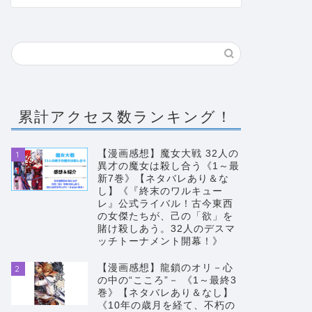
漫画感想
漫画感想
累計アクセス数ランキング！
【漫画感想】魔女大戦 32人の
1
【漫画感想】獄卒クラーケン 1巻
【漫画感
異才の魔女は殺し合う《1～最
【ネタバレあり＆なし】《女子刑務
バレあり
新7巻》【ネタバレあり＆な
し】《『終末のワルキュー
所・海獄城を舞台に獄卒として生き
を求めて
レ』公式ライバル！古今東西
抜いていく、異世界転生×バトルフ
執行人×
の女傑たちが、己の「欲」を
賭け殺しあう。32人のデスマ
ァンタジー！！》
クション
ッチトーナメント開幕！》
2023年5月15日
【漫画感想】龍鎖のオリ－心
2
の中の“こころ”－ 《1～最終3
巻》【ネタバレあり＆なし】
《10年の歳月を経て、不朽の
漫画感想
漫画感想