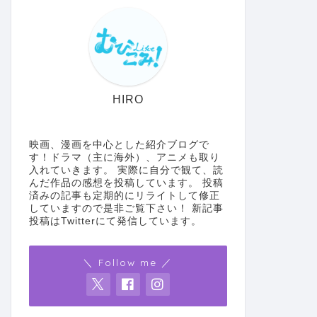
漫画感想
漫画感想
HIRO
映画、漫画を中心とした紹介ブログで
す！ドラマ（主に海外）、アニメも取り
入れていきます。 実際に自分で観て、読
んだ作品の感想を投稿しています。 投稿
【漫画感想】機動戦士ガンダム 水星
【漫画感
済みの記事も定期的にリライトして修正
していますので是非ご覧下さい！ 新記事
の魔女 ヴァナディースハート 1巻
【ネタバ
投稿はTwitterにて発信しています。
【ネタバレあり＆なし】《TVアニメ
の侍が死
本編の16年前を描いた、初の公式外
先が、モ
＼ Follow me ／
伝コミック！》
だった！
2023年7月30日