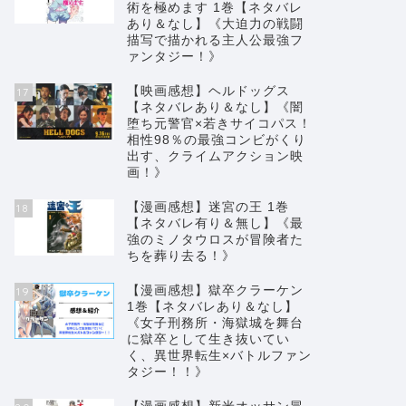
術を極めます 1巻【ネタバレ
あり＆なし】《大迫力の戦闘
描写で描かれる主人公最強フ
ァンタジー！》
【映画感想】ヘルドッグス
17
【ネタバレあり＆なし】《闇
堕ち元警官×若きサイコパス！
相性98％の最強コンビがくり
出す、クライムアクション映
画！》
【漫画感想】迷宮の王 1巻
18
【ネタバレ有り＆無し】《最
強のミノタウロスが冒険者た
ちを葬り去る！》
【漫画感想】獄卒クラーケン
19
1巻【ネタバレあり＆なし】
《女子刑務所・海獄城を舞台
に獄卒として生き抜いてい
く、異世界転生×バトルファン
タジー！！》