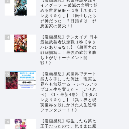
【漫画感想】異世界黙示録マ
13
イノグーラ ～破滅の文明で始
める世界征服～ 1巻【ネタバ
レあり＆なし】《転生したら
邪神だった！？目指すは…邪
悪国家の繁栄！》
【漫画感想】テンカイチ 日本
14
最強武芸者決定戦 1巻【ネタ
バレあり＆なし】《超画力の
戦闘描写…！最強の武芸者勝
ち上がりトーナメント開
戦！》
【漫画感想】異世界でチート
15
能力を手にした俺は、現実世
界をも無双する ～レベルアッ
プは人生を変えた～（いせれ
べ）《1～最新4巻》【ネタバ
レあり＆なし】《異世界と現
実世界を股にかけた人生逆転
ファンタジー！！》
【漫画感想】転生したら第七
16
王子だったので、気ままに魔