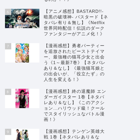
【アニメ感想】BASTARD!!-
6
暗黒の破壊神- バスタード【ネ
タバレ有り＆無し】《Netflix
世界同時配信！伝説のダーク
ファンタジーがアニメ化！》
【漫画感想】勇者パーティー
7
を追放されたビーストテイマ
ー、最強種の猫耳少女と出会
【漫画感想】血戦のクオンタム《1
【202
う《1～最新7巻》【ネタバレ
巻》【ネタバレあり＆なし】《女性
め漫画特
あり＆なし】《最強猫耳娘と
の出会いが、「役立たず」の
に転生した科学者たちの物理化学死
人生を変える！》
闘劇！！》
【漫画感想】終の退魔師 エン
8
ダーガイスター 1巻【ネタバ
2023年3月10日
レあり＆なし】《このアクシ
ョン…ハリウッド級！クール
でスタイリッシュなバトル漫
漫画感想
ファンタジー
画！》
【漫画感想】テンゲン英雄大
9
戦 1巻【ネタバレあり＆な